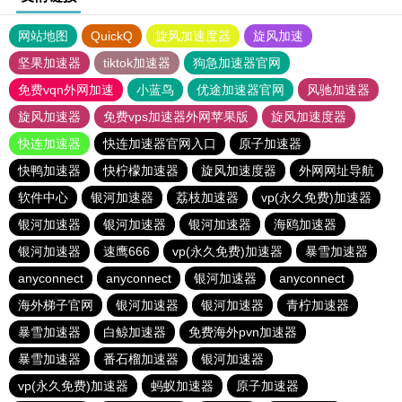
网站地图
QuickQ
旋风加速度器
旋风加速
坚果加速器
tiktok加速器
狗急加速器官网
免费vqn外网加速
小蓝鸟
优途加速器官网
风驰加速器
旋风加速器
免费vps加速器外网苹果版
旋风加速度器
快连加速器
快连加速器官网入口
原子加速器
快鸭加速器
快柠檬加速器
旋风加速度器
外网网址导航
软件中心
银河加速器
荔枝加速器
vp(永久免费)加速器
银河加速器
银河加速器
银河加速器
海鸥加速器
银河加速器
速鹰666
vp(永久免费)加速器
暴雪加速器
anyconnect
anyconnect
银河加速器
anyconnect
海外梯子官网
银河加速器
银河加速器
青柠加速器
暴雪加速器
白鲸加速器
免费海外pvn加速器
暴雪加速器
番石榴加速器
银河加速器
vp(永久免费)加速器
蚂蚁加速器
原子加速器