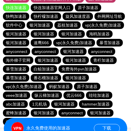
快连加速器
快连加速器官网入口
原子加速器
快鸭加速器
快柠檬加速器
旋风加速度器
外网网址导航
软件中心
银河加速器
荔枝加速器
vp(永久免费)加速器
银河加速器
银河加速器
银河加速器
海鸥加速器
银河加速器
速鹰666
vp(永久免费)加速器
暴雪加速器
anyconnect
anyconnect
银河加速器
anyconnect
海外梯子官网
银河加速器
银河加速器
青柠加速器
暴雪加速器
白鲸加速器
免费海外pvn加速器
暴雪加速器
番石榴加速器
银河加速器
vp(永久免费)加速器
蚂蚁加速器
原子加速器
veee加速器
纵云梯加速器
优云666
哇哇加速器
abc加速器
1元机场
银河加速器
hammer加速器
蜜蜂加速器
银河加速器
anyconnect
银河加速器
ikuuu.me加速器官网
永久免费使用的加速器
下载