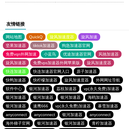
友情链接
网站地图
QuickQ
旋风加速度器
旋风加速
坚果加速器
tiktok加速器
狗急加速器官网
免费vqn外网加速
小蓝鸟
优途加速器官网
风驰加速器
旋风加速器
免费vps加速器外网苹果版
旋风加速度器
快连加速器
快连加速器官网入口
原子加速器
快鸭加速器
快柠檬加速器
旋风加速度器
外网网址导航
软件中心
银河加速器
荔枝加速器
vp(永久免费)加速器
银河加速器
银河加速器
银河加速器
海鸥加速器
银河加速器
速鹰666
vp(永久免费)加速器
暴雪加速器
anyconnect
anyconnect
银河加速器
anyconnect
海外梯子官网
银河加速器
银河加速器
青柠加速器