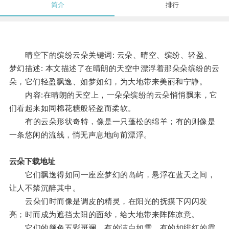
简介
排行
晴空下的缤纷云朵关键词: 云朵、晴空、缤纷、轻盈、
梦幻描述: 本文描述了在晴朗的天空中漂浮着那朵朵缤纷的云
朵，它们轻盈飘逸、如梦如幻，为大地带来美丽和宁静。
内容:在晴朗的天空上，一朵朵缤纷的云朵悄悄飘来，它
们看起来如同棉花糖般轻盈而柔软。
有的云朵形状奇特，像是一只蓬松的绵羊；有的则像是
一条悠闲的流线，悄无声息地向前漂浮。
云朵下载地址
它们飘逸得如同一座座梦幻的岛屿，悬浮在蓝天之间，
让人不禁沉醉其中。
云朵们时而像是调皮的精灵，在阳光的抚摸下闪闪发
亮；时而成为遮挡太阳的面纱，给大地带来阵阵凉意。
它们的颜色五彩斑斓，有的洁白如雪，有的如绯红的霞