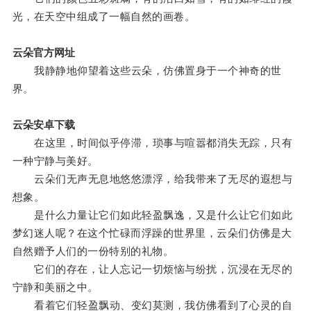
光，在天空中组成了一幅自然的画卷。
云朵官方网址
我静静地仰望着这些云朵，仿佛置身于一个神奇的世
界。
云朵安卓下载
在这里，时间似乎停滞，琐事与喧嚣都消失无踪，只有
一种宁静与美好。
云朵们无声无息地悠悠漂浮，给我带来了无尽的遐想与
想象。
是什么力量让它们如此轻盈飘逸，又是什么让它们如此
梦幻迷人呢？在这个忙碌而浮躁的世界里，云朵们仿佛是大
自然赠予人们的一份特别的礼物。
它们的存在，让人忘记一切烦恼与纷扰，沉浸在无尽的
宁静和美丽之中。
看着它们轻盈飘动、变幻莫测，我仿佛看到了心灵的自