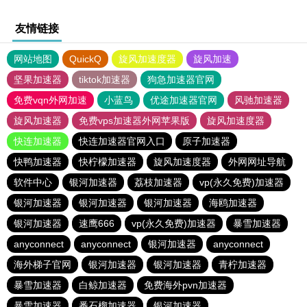
友情链接
网站地图
QuickQ
旋风加速度器
旋风加速
坚果加速器
tiktok加速器
狗急加速器官网
免费vqn外网加速
小蓝鸟
优途加速器官网
风驰加速器
旋风加速器
免费vps加速器外网苹果版
旋风加速度器
快连加速器
快连加速器官网入口
原子加速器
快鸭加速器
快柠檬加速器
旋风加速度器
外网网址导航
软件中心
银河加速器
荔枝加速器
vp(永久免费)加速器
银河加速器
银河加速器
银河加速器
海鸥加速器
银河加速器
速鹰666
vp(永久免费)加速器
暴雪加速器
anyconnect
anyconnect
银河加速器
anyconnect
海外梯子官网
银河加速器
银河加速器
青柠加速器
暴雪加速器
白鲸加速器
免费海外pvn加速器
暴雪加速器
番石榴加速器
银河加速器